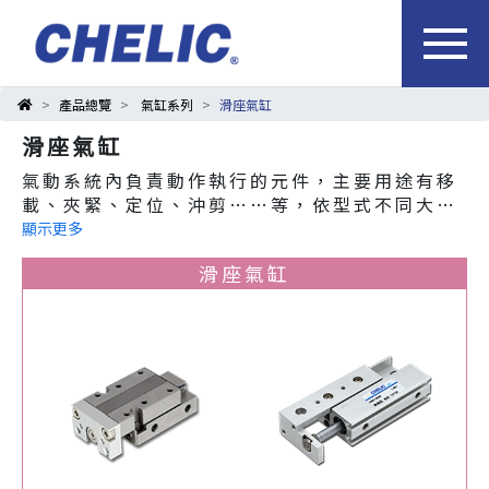
產品總覽
氣缸系列
滑座氣缸
滑座氣缸
氣動系統內負責動作執行的元件，主要用途有移
載、夾緊、定位、沖剪……等，依型式不同大致
可分為螺牙氣缸、多固型氣缸、治具氣缸、阻擋
顯示更多
氣缸、滑軌氣缸、双軸氣缸、導桿氣缸、無桿氣
滑座氣缸
缸等產品。