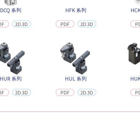
DCQ 系列
HFK 系列
HC
DF
2D.3D
PDF
2D.3D
P
HUR 系列
HUL 系列
HU
DF
2D.3D
PDF
2D.3D
P