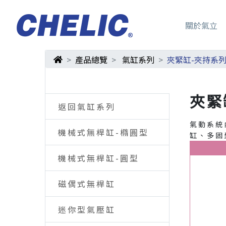
關於氣立
產品總覽
氣缸系列
夾緊缸-夾持系
夾緊
返回氣缸系列
氣動系統
機械式無桿缸-橢圓型
缸、多固
機械式無桿缸-圓型
磁偶式無桿缸
迷你型氣壓缸