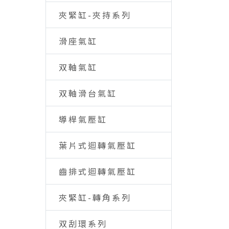
夾緊缸-夾持系列
滑座氣缸
双軸氣缸
双軸滑台氣缸
導桿氣壓缸
葉片式迴轉氣壓缸
齒排式迴轉氣壓缸
夾緊缸-轉角系列
双刮環系列