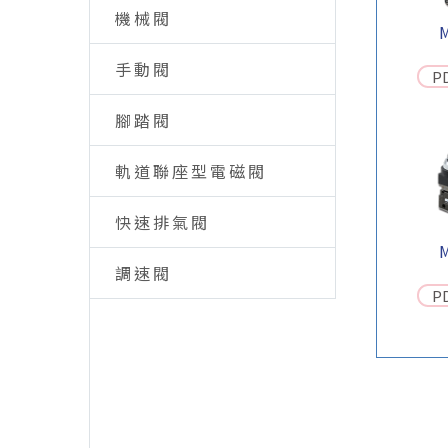
機械閥
手動閥
P
腳踏閥
軌道聯座型電磁閥
快速排氣閥
調速閥
P