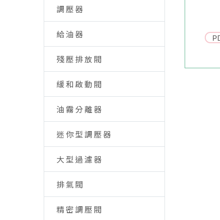
調壓器
給油器
P
殘壓排放閥
緩和啟動閥
油霧分離器
迷你型調壓器
大型過濾器
排氣閥
精密調壓閥