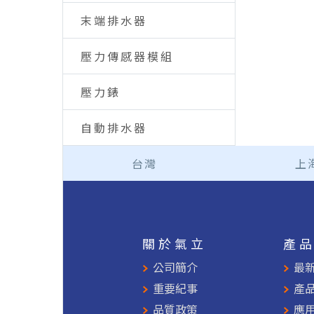
末端排水器
壓力傳感器模組
壓力錶
自動排水器
台灣
上
關於氣立
產
公司簡介
最
重要紀事
產
品質政策
應