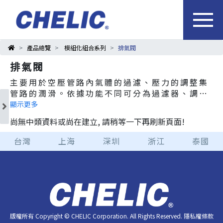
產品總覽
模組化組合系列
排氣閥
排氣閥
主要用於空壓管路內氣體的過濾、壓力的調整集
管路的潤滑。依據功能不同可分為過濾器、調壓
器、給油器及擁有複合功能的調壓過濾器等產
顯示更多
品。
尚無中類資料或尚在建立, 請稍等一下再刷新頁面!
台灣
上海
深圳
浙江
泰國
版權所有 Copyright © CHELIC Corporation. All Rights Reserved.
隱私權條款