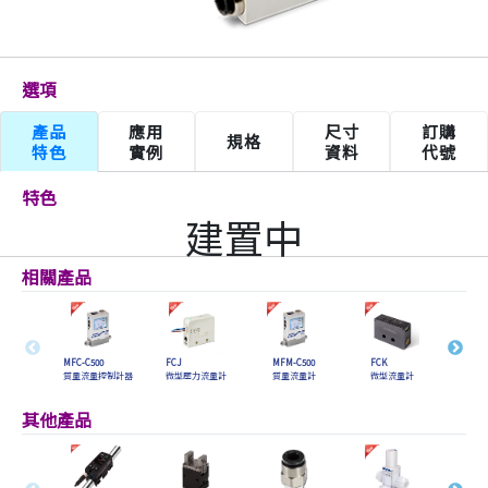
選項
產品
應用
尺寸
訂購
規格
特色
實例
資料
代號
特色
建置中
相關產品
MFC-C500
FCJ
MFM-C500
FCK
FPHD
質量流量控制計器
微型壓力流量計
質量流量計
微型流量計
數字式分
器 (差壓型
其他產品