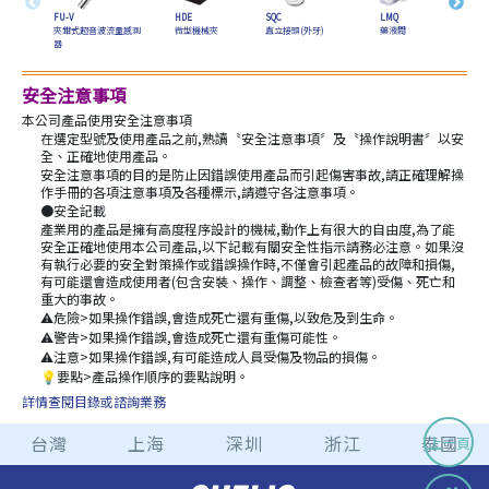
FU-V
HDE
SQC
LMQ
PSN-
夾鉗式超音波流量感測
微型機械夾
直立接頭(外牙)
藥液閥
壓力
器
安全注意事項
本公司產品使用安全注意事項
在選定型號及使用產品之前,熟讀〝安全注意事項〞及〝操作說明書〞以安
全、正確地使用產品。
安全注意事項的目的是防止因錯誤使用產品而引起傷害事故,請正確理解操
作手冊的各項注意事項及各種標示,請遵守各注意事項。
●安全記載
產業用的產品是擁有高度程序設計的機械,動作上有很大的自由度,為了能
安全正確地使用本公司產品,以下記載有關安全性指示請務必注意。如果沒
有執行必要的安全對策操作或錯誤操作時,不僅會引起產品的故障和損傷,
有可能還會造成使用者(包含安裝、操作、調整、檢查者等)受傷、死亡和
重大的事故。
危險>如果操作錯誤,會造成死亡還有重傷,以致危及到生命。
⚠
警告>如果操作錯誤,會造成死亡還有重傷可能性。
⚠
注意>如果操作錯誤,有可能造成人員受傷及物品的損傷。
⚠
要點>產品操作順序的要點說明。
💡
詳情查閱目錄或諮詢業務
台灣
上海
深圳
浙江
泰國
上一頁