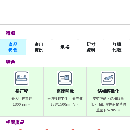
選項
產品
應用
尺寸
訂購
規格
特色
實例
資料
代號
特色
長行程
高速移載
結構輕量化
最大行程高達
快速移載工件， 最高速
皮帶傳動，結構輕量
1800mm。
度達1500mm/s。
化， 相比絲桿結構整體
重量下降20%。
相關產品