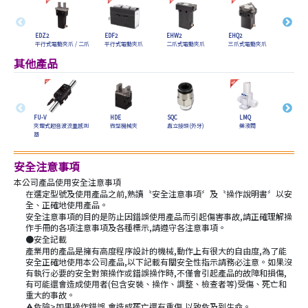
EDZ2
EDF2
EHW2
EHQ2
EMW2
平行式電動夾爪 / 二爪
平行式電動夾爪
二爪式電動夾爪
三爪式電動夾爪
電動迴
其他產品
FU-V
HDE
SQC
LMQ
PSN-
夾鉗式超音波流量感測
微型機械夾
直立接頭(外牙)
藥液閥
壓力
器
安全注意事項
本公司產品使用安全注意事項
在選定型號及使用產品之前,熟讀〝安全注意事項〞及〝操作說明書〞以安
全、正確地使用產品。
安全注意事項的目的是防止因錯誤使用產品而引起傷害事故,請正確理解操
作手冊的各項注意事項及各種標示,請遵守各注意事項。
●安全記載
產業用的產品是擁有高度程序設計的機械,動作上有很大的自由度,為了能
安全正確地使用本公司產品,以下記載有關安全性指示請務必注意。如果沒
有執行必要的安全對策操作或錯誤操作時,不僅會引起產品的故障和損傷,
有可能還會造成使用者(包含安裝、操作、調整、檢查者等)受傷、死亡和
重大的事故。
危險>如果操作錯誤,會造成死亡還有重傷,以致危及到生命。
⚠