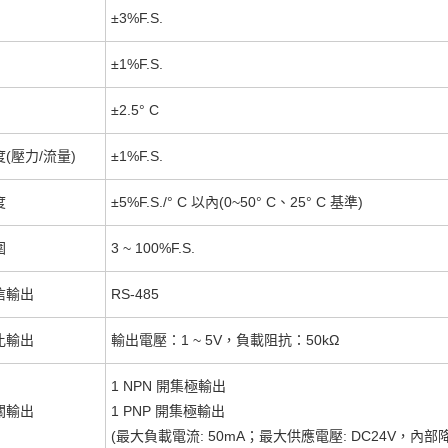
±3%F.S.
±1%F.S.
±2.5° C
(壓力/流量)
±1%F.S.
度
±5%F.S./° C 以內(0~50° C、25° C 基準)
圍
3 ~ 100%F.S.
信輸出
RS-485
比輸出
輸出電壓：1 ~ 5V，負載阻抗：50kΩ
1 NPN 開集極輸出
關輸出
1 PNP 開集極輸出
(最大負載電流: 50mA；最大供應電壓: DC24V，內部降壓