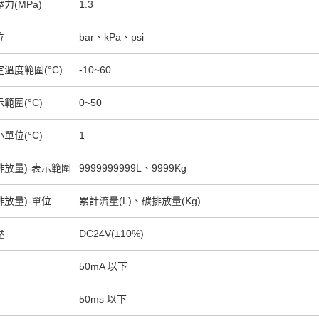
力(MPa)
1.3
位
bar、kPa、psi
溫度範圍(°C)
-10~60
範圍(°C)
0~50
單位(°C)
1
排放量)-表示範圍
9999999999L、9999Kg
放量)-單位
累計流量(L)、碳排放量(Kg)
壓
DC24V(±10%)
50mA 以下
50ms 以下