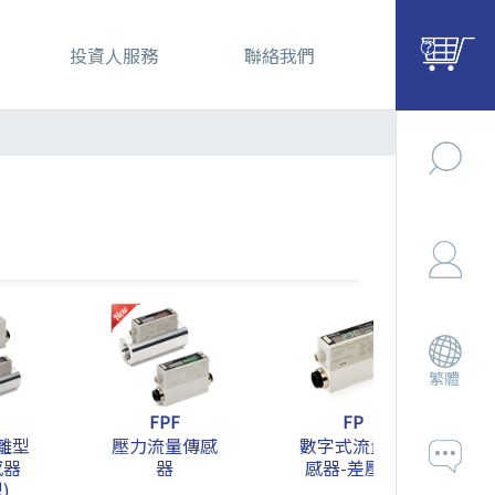
投資人服務
聯絡我們
繁體
FPF
FP
離型
壓力流量傳感
數字式流量傳
感器
器
感器-差壓型
)