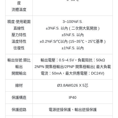
度
流體溫度
精度:使用範圍
3~100%F.S.
直線性
±3%F.S. 以內 ( 二次側大氣開放 )
壓力特性
±5%F.S. 以內
溫度特性
±0.2%F.S/℃以內 (15~35℃、25℃基準 )
往復性
±1%F.S. 以內
輸出信號:類比
輸出電壓：0.5~4.5V，負載阻抗：50kΩ
輸出
2NPN 開集極輸出/2PNP 開集極輸出( 最大負載
開關輸出
電流：50mA，最大供應電壓：DC24V)
線材
Ø3.8AWG26 X 5芯
保護構造
IP40
保護迴路
電源逆接保護、輸出逆接保護