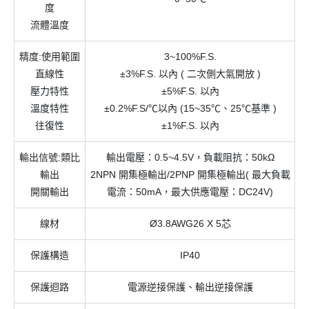
度
流體溫度
精度:使用範圍
3~100%F.S.
直線性
±3%F.S. 以內 ( 二次側大氣開放 )
壓力特性
±5%F.S. 以內
溫度特性
±0.2%F.S/℃以內 (15~35℃、25℃基準 )
往復性
±1%F.S. 以內
輸出信號:類比
輸出電壓：0.5~4.5V，負載阻抗：50kΩ
輸出
2NPN 開集極輸出/2PNP 開集極輸出( 最大負載
開關輸出
電流：50mA，最大供應電壓：DC24V)
線材
Ø3.8AWG26 X 5芯
保護構造
IP40
保護迴路
電源逆接保護、輸出逆接保護