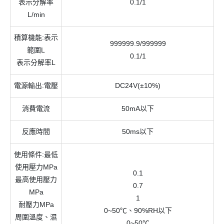
表示分解率
0.1/1
L/min
積算機能:表示
999999.9/999999
範圍L
0.1/1
表示分解率L
電源輸出:電壓
DC24V(±10%)
消費電流
50mA以下
反應時間
50ms以下
使用條件:最低
使用壓力MPa
0.1
最高使用壓力
0.7
MPa
1
耐壓力MPa
0~50℃、90%RH以下
周圍溫度、濕
0~50℃