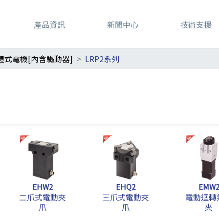
產品資訊
新聞中心
技術支援
體式電機[內含驅動器]
LRP2系列
EHW2
EHQ2
EMW
二爪式電動夾
三爪式電動夾
電動迴轉
爪
爪
夾