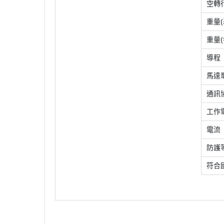
空轉
重量(
重量(
導程
馬達
通訊
工作
電流
防護
符合