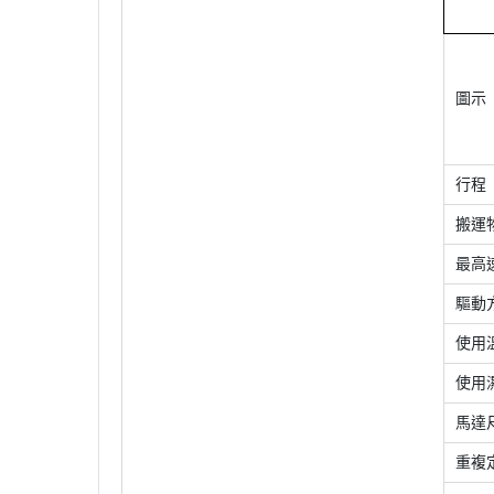
圖示
行程
搬運
最高
驅動
使用
使用
馬達
重複