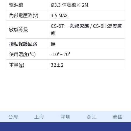
電源線
Ø3.3 信號線× 2M
內部電壓降(V)
3.5 MAX.
CS-6T:一般級感應 / CS-6H:高度感
敏感等級
應
接點保護回路
無
使用溫度(°C)
-10°∼70°
重量(g)
32±2
台灣
上海
深圳
浙江
泰國