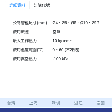
詳細資料
訂購代號
公制管徑尺寸(mm)
Ø4、Ø6、Ø8、Ø10、Ø12
使用流體
空氣
最大工作壓力
10 kg/cm²
使用溫度範圍(°C)
0 ~ 60 (不凍結)
使用真空壓力
-100 kPa
台灣
上海
深圳
浙江
泰國