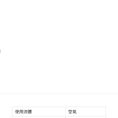
盤
使用流體
空氣