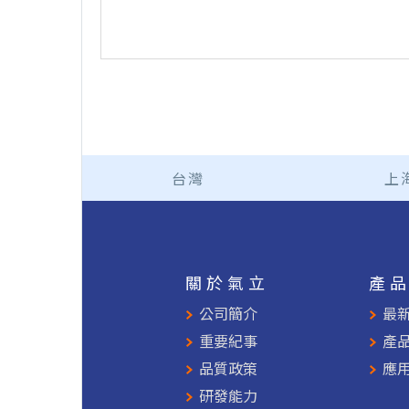
台灣
上
關於氣立
產
公司簡介
最
重要紀事
產
品質政策
應
研發能力