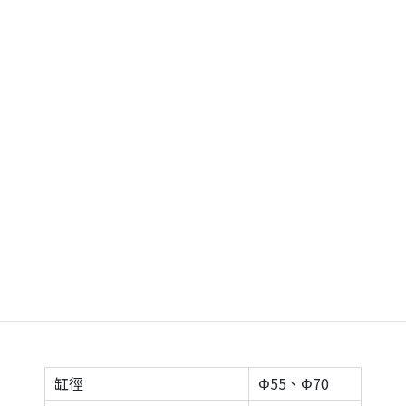
缸徑
Φ55、Φ70