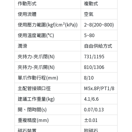
作動形式
複動式
使用流體
空氣
使用壓力範圍(kgf/cm²(kPa))
2~8(200~800)
使用溫度範圍(°C)
5~80
潤滑
自由供給方式
夾持力-夾爪閉(N)
731/1195
夾持力-夾爪開(N)
810/1306
單爪作動行程(mm)
8/10
主配管接頭口徑
M5x.8P/PT1/8
建議工作重量(kg)
4.1/6.6
開、閉時間(s)
0.07/0.13
重複精度(mm)
±0.01
磁石裝置
附磁石