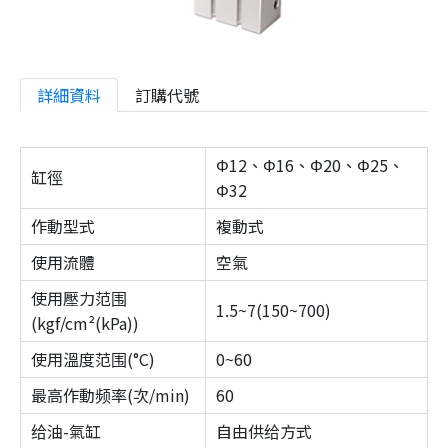
詳細資料
訂購代號
Φ12、Φ16、Φ20、Φ25、
缸徑
Φ32
作動型式
複動式
使用流體
空氣
使用壓力范围
1.5~7(150~700)
(kgf/cm²(kPa))
使用溫度范围(°C)
0~60
最高作動频率(次/min)
60
给油-氣缸
自由供给方式