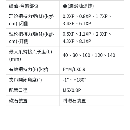
给油-弯臀部位
要(潤滑油涂抹)
理论把持力矩(M)(kgf-
0.2XP、0.8XP、1.7XP、
cm)-闭侧
3.4XP、6.1XP
理论把持力矩(M)(kgf-
0.5XP、1.1XP、2.3XP、
cm)-开侧
4.3XP、8.1XP
最大爪臂接点长度(L)
40、80、100、120、140
(mm)
有效把持力(F)(kgf)
F=M/LX0.9
夹爪開闭角度(°)
-1° ~ +180°
配管口徑
M5X0.8P
磁石装置
附磁石装置