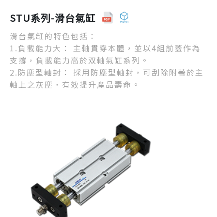
STU系列-滑台氣缸
滑台氣缸的特色包括：
1.負載能力大： 主軸貫穿本體，並以4組前蓋作為
支撐，負載能力高於双軸氣缸系列。
2.防塵型軸封： 採用防塵型軸封，可刮除附著於主
軸上之灰塵，有效提升產品壽命。