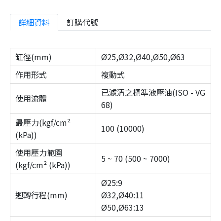
詳細資料
訂購代號
缸徑(mm)
Ø25,Ø32,Ø40,Ø50,Ø63
作用形式
複動式
已濾清之標準液壓油(ISO - VG
使用流體
68)
最壓力(kgf/cm²
100 (10000)
(kPa))
使用壓力範圍
5 ~ 70 (500 ~ 7000)
(kgf/cm² (kPa))
Ø25:9
迴轉行程(mm)
Ø32,Ø40:11
Ø50,Ø63:13