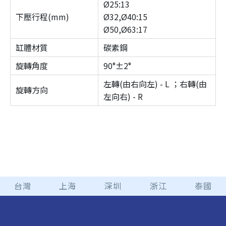
Ø25:13
下壓行程(mm)
Ø32,Ø40:15
Ø50,Ø63:17
缸體材質
碳素鋼
旋轉角度
90°±2°
左轉(由右向左) - L ；右轉(由
旋轉方向
左向右) - R
台灣
上海
深圳
浙江
泰國