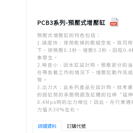
PCB3系列-預壓式增壓缸
預壓式增壓缸的特色包括：
1.速度快 : 使用乾燥的壓縮空氣，我司用P
下，按預壓0.3秒、增壓0.3秒、回程0
象發生。
2.噪音小 : 因本缸設計時，預壓部分
在帶負載工作的情況下，增壓缸動作完
現。
3.出力大 : 此系列產品在設計時，就
的鋁缸筒的承壓問題及缸體的拉桿“延
0.4Mpa時的出力噸位！因此，在行業
力值大30%左右。
詳細資料
訂購代號