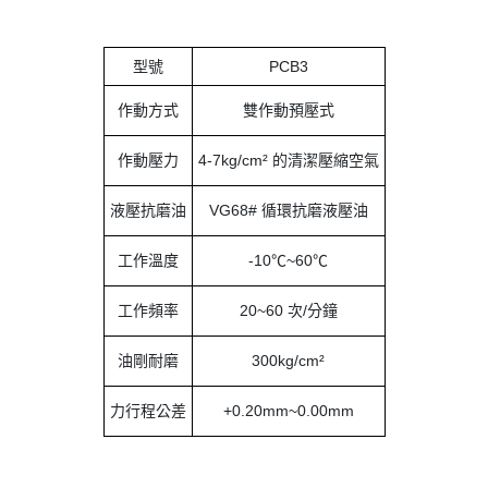
型號
PCB3
作動方式
雙作動預壓式
作動壓力
4-7kg/cm² 的清潔壓縮空氣
液壓抗磨油
VG68# 循環抗磨液壓油
工作溫度
-10℃~60℃
工作頻率
20~60 次/分鐘
油剛耐磨
300kg/cm²
力行程公差
+0.20mm~0.00mm