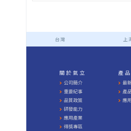
台灣
上
關於氣立
產
公司簡介
最
重要紀事
產
品質政策
應
研發能力
應用產業
得獎專區