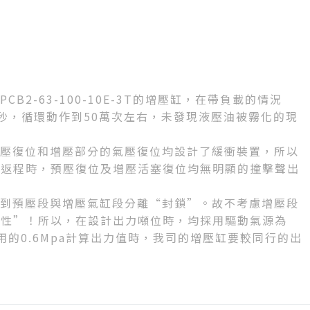
CB2-63-100-10E-3T的增壓缸，在帶負載的情況
.4秒，循環動作到50萬次左右，未發現液壓油被霧化的現
的油壓復位和增壓部分的氣壓復位均設計了緩衝裝置，所以
成返程時，預壓復位及增壓活塞復位均無明顯的撞擊聲出
考慮到預壓段與增壓氣缸段分離“封鎖”。故不考慮增壓段
伸性”！所以，在設計出力噸位時，均採用驅動氣源為
通用的0.6Mpa計算出力值時，我司的增壓缸要較同行的出