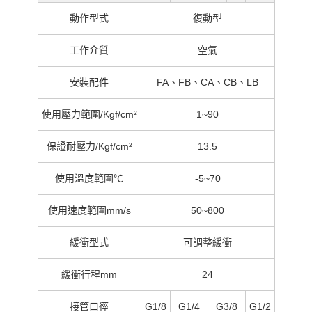
動作型式
復動型
工作介質
空氣
安裝配件
FA、FB、CA、CB、LB
使用壓力範圍/Kgf/cm²
1~90
保證耐壓力/Kgf/cm²
13.5
使用溫度範圍℃
-5~70
使用速度範圍mm/s
50~800
緩衝型式
可調整緩衝
緩衝行程mm
24
接管口徑
G1/8
G1/4
G3/8
G1/2