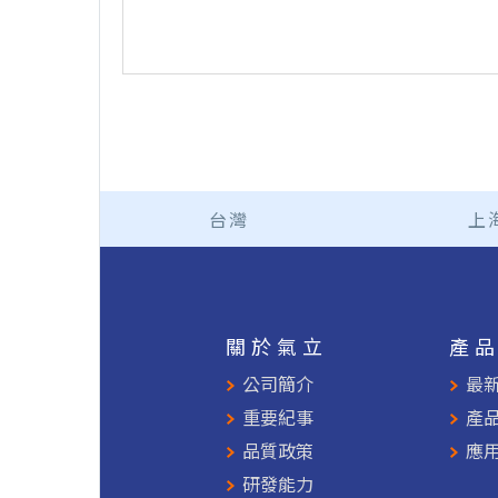
台灣
上
關於氣立
產
公司簡介
最
重要紀事
產
品質政策
應
研發能力