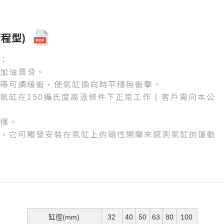
程型)
：
需加油潤滑。
端還帶可調緩衝，使氣缸換向時平穩無衝擊。
使氣缸在150攝氏度高溫條件下正常工作 ( 客戶需向本公
選擇。
磁鐵，它可觸發安裝在氣缸上的磁性開關來感測氣缸的運動
缸徑(mm)
32
40
50
63
80
100