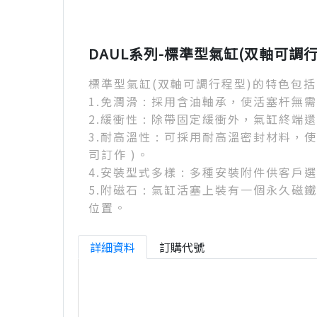
DAUL系列-標準型氣缸(双軸可調行
標準型氣缸(双軸可調行程型)的特色包括
1.免潤滑 : 採用含油軸承，使活塞杆無
2.緩衝性 : 除帶固定緩衝外，氣缸終
3.耐高溫性 : 可採用耐高溫密封材料，
司訂作 )。
4.安裝型式多樣 : 多種安裝附件供客戶
5.附磁石 : 氣缸活塞上裝有一個永久
位置。
詳細資料
訂購代號