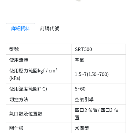
詳細資料
訂購代號
型號
SRT500
使用流體
空氣
使用壓力範圍kgf / cm²
1.5~7(150~700)
(kPa)
使用溫度範圍(° C)
5~60
切控方法
空氣引導
四口2 位置/ 四口3 位
氣口數及位置數
置
閥仕樣
常閉型