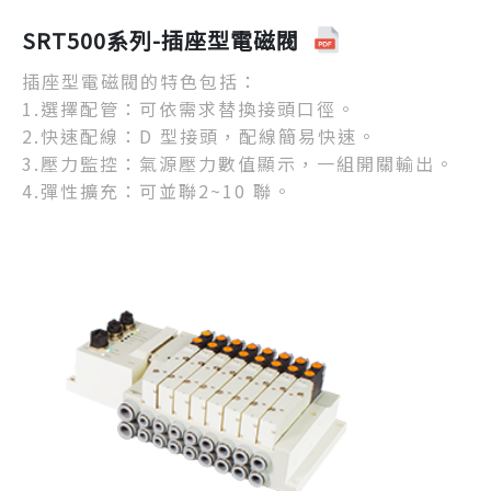
SRT500系列-插座型電磁閥
插座型電磁閥的特色包括：
1.選擇配管：可依需求替換接頭口徑。
2.快速配線：D 型接頭，配線簡易快速。
3.壓力監控：氣源壓力數值顯示，一組開關輸出。
4.彈性擴充：可並聯2~10 聯。