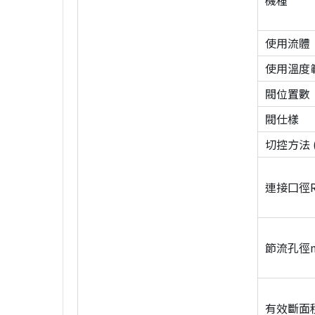
機種
使用流體
使用溫度
閥位置數
閥仕樣
切控方法 
連接囗徑R
節流孔徑m
有效斷面積