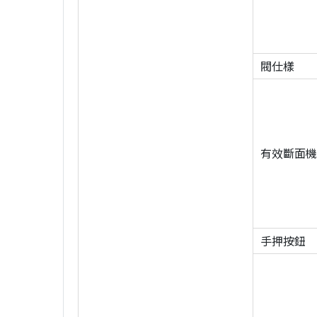
閥仕樣
有效斷面機
手押按鈕