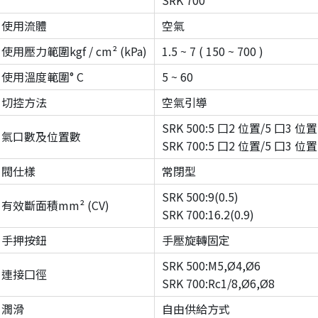
SRK 700
使用流體
空氣
使用壓力範圍kgf / cm² (kPa)
1.5 ~ 7 ( 150 ~ 700 )
使用溫度範圍° C
5 ~ 60
切控方法
空氣引導
SRK 500:5 囗2 位置/5 囗3 位置
氣口數及位置數
SRK 700:5 囗2 位置/5 囗3 位置
閥仕樣
常閉型
SRK 500:9(0.5)
有效斷面積mm² (CV)
SRK 700:16.2(0.9)
手押按鈕
手壓旋轉固定
SRK 500:M5,Ø4,Ø6
連接囗徑
SRK 700:Rc1/8,Ø6,Ø8
潤滑
自由供給方式