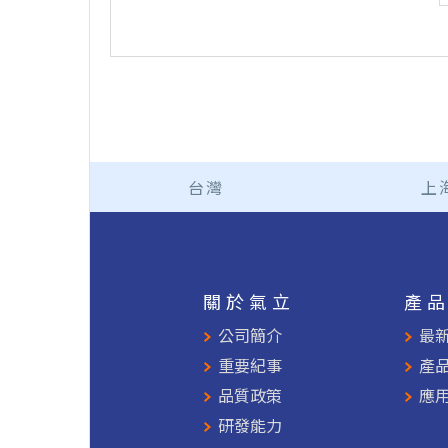
台灣
上
關於氣立
產
公司簡介
最
重要紀事
產
品質政策
應
研發能力