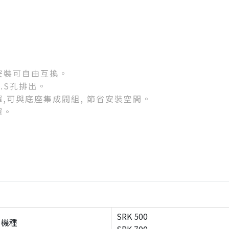
安裝可自由互換。
.S孔排出。
擇,可與底座集成閥組, 節省安裝空間。
擇。
SRK 500
機種