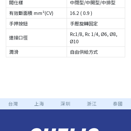
閥仕樣
中閉型/中開型/中排型
有效斷面積 mm²(CV)
16.2 ( 0.9 )
手押按鈕
手壓旋轉固定
Rc1/8, Rc 1/4, Ø6, Ø8,
連接口徑
Ø10
潤滑
自由供給方式
台灣
上海
深圳
浙江
泰國