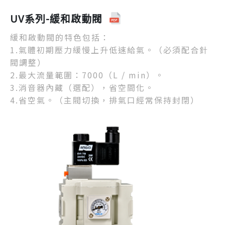
UV系列-緩和啟動閥
緩和啟動閥的特色包括：
1.氣體初期壓力緩慢上升低速給氣。（必須配合針
閥調整）
2.最大流量範圍：7000（L / min）。
3.消音器內藏（選配），省空間化。
4.省空氣。（主閥切換，排氣口經常保持封閉）