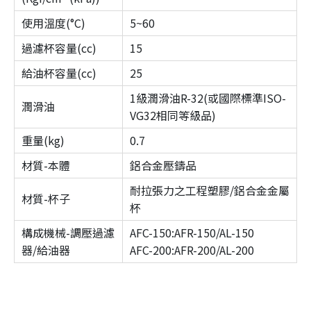
使用溫度(°C)
5~60
過濾杯容量(cc)
15
給油杯容量(cc)
25
1級潤滑油R-32(或國際標準ISO-
潤滑油
VG32相同等級品)
重量(kg)
0.7
材質-本體
鋁合金壓鑄品
耐拉張力之工程塑膠/鋁合金金屬
材質-杯子
杯
構成機械-調壓過濾
AFC-150:AFR-150/AL-150
器/給油器
AFC-200:AFR-200/AL-200