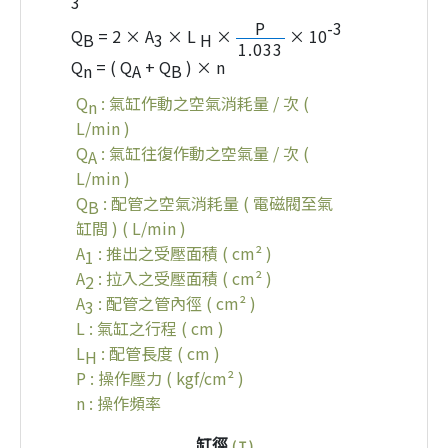
3
-3
P
Q
= 2 × A
× L
×
× 10
B
3
H
1.033
Q
= ( Q
+ Q
) × n
n
A
B
Q
: 氣缸作動之空氣消耗量 / 次 (
n
L/min )
Q
: 氣缸往復作動之空氣量 / 次 (
A
L/min )
Q
: 配管之空氣消耗量 ( 電磁閥至氣
B
缸間 ) ( L/min )
A
: 推出之受壓面積 ( cm² )
1
A
: 拉入之受壓面積 ( cm² )
2
A
: 配管之管內徑 ( cm² )
3
L : 氣缸之行程 ( cm )
L
: 配管長度 ( cm )
H
P : 操作壓力 ( kgf/cm² )
n : 操作頻率
缸徑
( T )