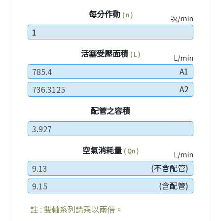
每分作動
( n )
次/min
活塞受壓面積
( L )
L/min
A1
A2
配管之容積
空氣消耗量
( Qn )
L/min
(不含配管)
(含配管)
註 : 雙軸系列請乘以兩倍。