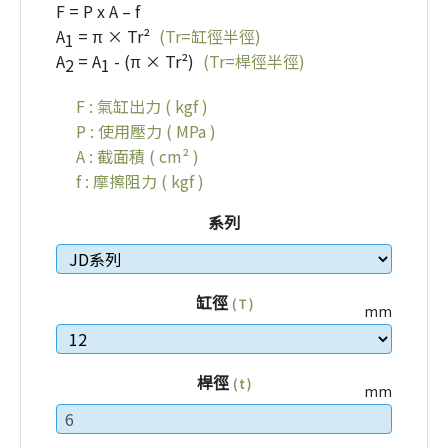
F = P x A – f
A
= π × Tr²
(Tr=缸徑半徑)
1
A
= A
- (π × Tr²)
(Tr=桿徑半徑)
2
1
F : 氣缸出力 ( kgf )
P : 使用壓力 ( MPa )
A : 截面積 ( cm² )
f : 摩擦阻力 ( kgf )
系列
缸徑
( T )
mm
桿徑
( t )
mm