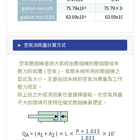
gallon min UK
75.79x10
75.79×10
-6
-3
gallon min USA
63.09x10
63.09x10
-6
-3
空氣消耗量計算方式
空氣壓縮機是將大氣經由壓縮機的壓縮變成有
壓力的氣體 ( 空氣 )，氣壓系統所用的壓縮機之
型式及大小，主要由該系統的空氣消費量及工作
壓力而定。
除上述之外經濟因素也是選擇要點，在空氣用量
不大的環境可使用往復式壓縮機最便宜。
-
P + 1.033
Q
= ( A
+ A
) × L ×
× 10
A
1
2
1.033