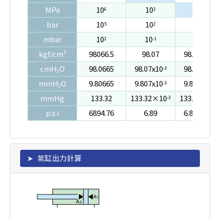
MPa
10
10
1
6
3
bar
10
10
10
5
2
-1
mbar
10
10
10
2
-1
-4
kgf/cm²
98066.5
98.07
98.07x10
-3
cmH
O
98.0665
98.07x10
98.07x10
-3
-6
2
mmH
O
9.80665
9.807x10
9.807x10
-3
-6
2
mmHg
133.32
133.32×10
133.32×10
-3
-6
p.s.i
6894.76
6.89
6.89×10
-3
氣缸出力計算