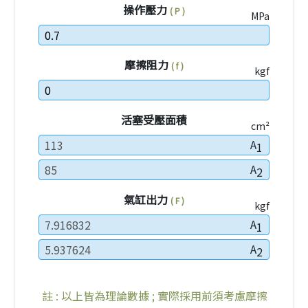
操作壓力
( P )
MPa
摩擦阻力
( f )
kgf
活塞受壓面積
cm²
A
1
A
2
氣缸出力
( F )
kgf
A
1
A
2
註 : 以上皆為理論數據 ; 實際採用前須考慮摩擦