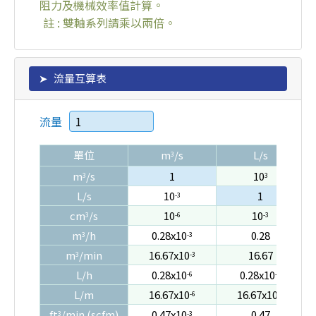
阻力及機械效率值計算。
註 : 雙軸系列請乘以兩倍。
流量互算表
流量
單位
m
/s
L/s
3
m
/s
1
10
3
3
L/s
10
1
-3
cm
/s
10
10
3
-6
-3
m
/h
0.28x10
0.28
3
-3
m
/min
16.67x10
16.67
3
-3
L/h
0.28x10
0.28x10
-6
-3
L/m
16.67x10
16.67x10
-6
-3
ft
/min (scfm)
0.47x10
0.47
3
-3