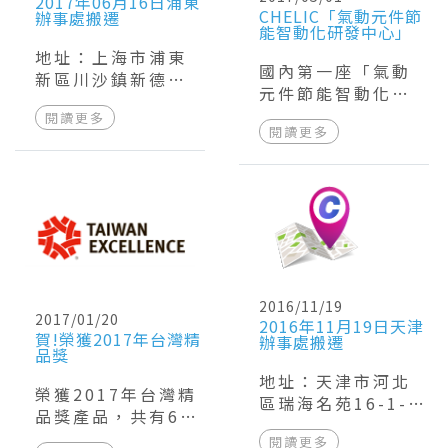
2017年06月16日浦東
CHELIC「氣動元件節
辦事處搬遷
能智動化研發中心」
地址：上海市浦東
國內第一座「氣動
新區川沙鎮新德路
元件節能智動化研
939弄立誠苑32號
發中心」在4月13日
閱讀更多
302室 電話：021-
閱讀更多
成立於氣立 我們將
60251288
積極進行智慧自動
化與機電整合元件
的研發
2016/11/19
2017/01/20
2016年11月19日天津
賀!榮獲2017年台灣精
辦事處搬遷
品獎
地址：天津市河北
榮獲2017年台灣精
區瑞海名苑16-1-
品獎產品，共有6
1903 電話：022-
項。 詳情請洽內
閱讀更多
86728129