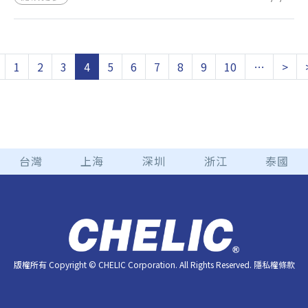
代的創新與夢想！ 🏆 NTHU Racing 在Formula
Student Taiwan中創下第一名的佳績， 我們與有榮
焉，也期待來年他們能夠突破極限，再創輝煌！ 💡
在賽車生產過程中， 我們提供了治具氣缸FDA系列、
PSN壓力傳感器， 以及各式接頭、消音器等應用範圍
1
2
3
4
5
6
7
8
9
10
…
>
廣泛之產品， 助力車隊精進技術，提升賽車性能。 🔹
推薦產品 ✅ PSN壓力傳感器 - 穩定監測，精準控
制 ✅ FDA鋁管氣缸 - 輕量高效，動力升級 ✅ PU
管 - 高耐用性，靈活應用 ✅ 飛速型接頭CVME - 快
速連接，提升效能 ✨ 氣立—不只是技術領航者，更
是下一代夢想的推動者！ 🚀 氣立持續創新，並攜手年
台灣
上海
深圳
浙江
泰國
輕世代，共同驅動科技的未來！ 💪💨
版權所有 Copyright © CHELIC Corporation. All Rights Reserved.
隱私權條款