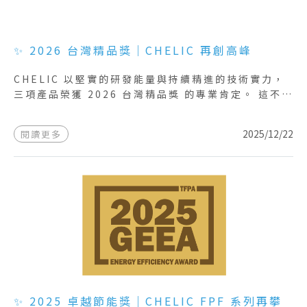
✨ 2026 台灣精品獎｜CHELIC 再創高峰
CHELIC 以堅實的研發能量與持續精進的技術實力，
三項產品榮獲 2026 台灣精品獎 的專業肯定。 這不僅
是對產品研發與創新成果的認可，更象徵氣立在智慧製
造領域穩健邁向未來的重要里程碑。 本次獲獎的三項
2025/12/22
閱讀更多
產品，充分展現 CHELIC 在 感測、電控與氣動 三大
核心領域的技術研發實力： 1️⃣ FN-V series｜超音
波流量感測器 2️⃣ FS series｜柔性夾爪 3️⃣ VKMT
series｜高效節能真空控制單元 展望未來，CHELIC
將持續以創新為驅動，提供更完整、多元的智慧解決方
案，協助產業實現效能升級、能源優化與永續價值。
✨ 2025 卓越節能獎｜CHELIC FPF 系列再攀