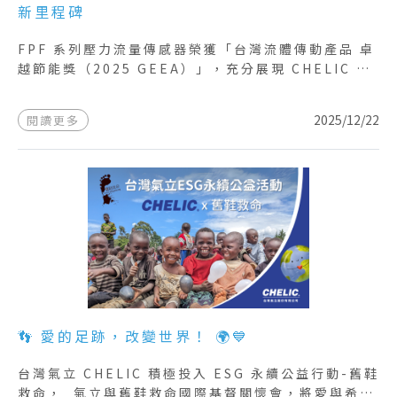
新里程碑
FPF 系列壓力流量傳感器榮獲「台灣流體傳動產品 卓
越節能獎（2025 GEEA）」，充分展現 CHELIC 在
節能感測技術上的深厚研發實力。 FPF 系列採用一
體式雙感測設計，將壓力與流量量測完美整合於單一裝
2025/12/22
閱讀更多
置，有效節能減碳，提升能源效益。 此項肯定更象徵
CHELIC 在智慧永續節能與流體控制領域持續推進，
向未來再邁一步。
👣 愛的足跡，改變世界！ 🌍💙
台灣氣立 CHELIC 積極投入 ESG 永續公益行動-舊鞋
救命， 氣立與舊鞋救命國際基督關懷會，將愛與希望