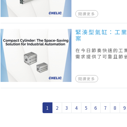
閱讀更多
緊湊型氣缸：工
案
在今日節奏快速的工
需求提供了可靠且節
閱讀更多
1
2
3
4
5
6
7
8
9