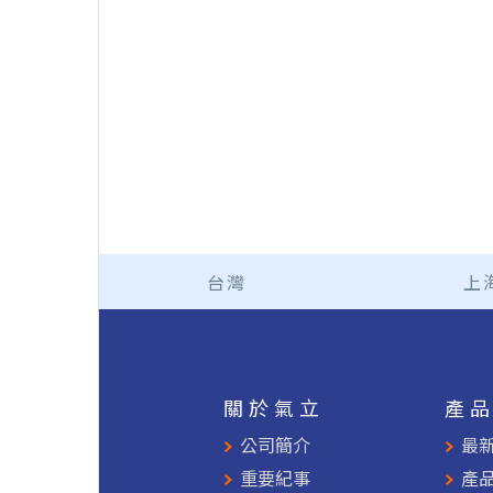
台灣
上
關於氣立
產
公司簡介
最
重要紀事
產