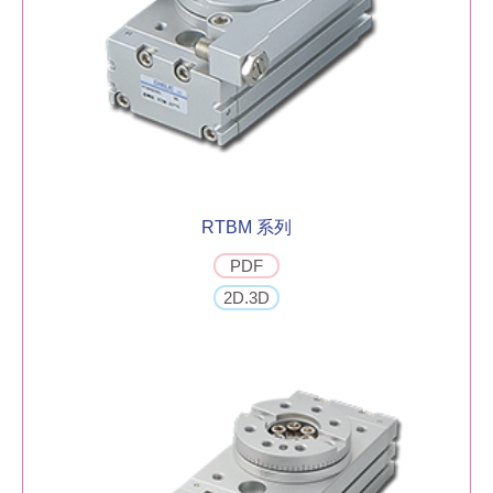
RTBM 系列
PDF
2D.3D