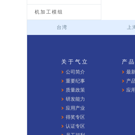
机加工模组
台湾
上
关于气立
产
公司简介
最
重要纪事
产
质量政策
应
研发能力
应用产业
得奖专区
认证专区