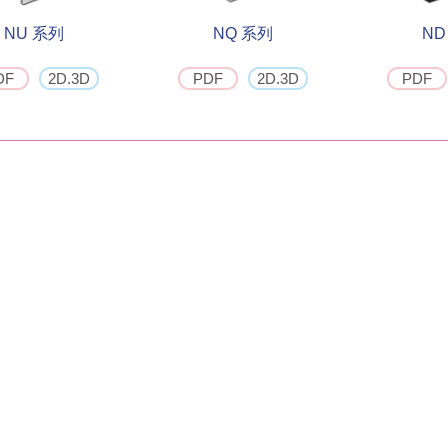
NU 系列
NQ 系列
ND
DF
2D.3D
PDF
2D.3D
PDF