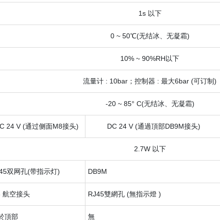
1s 以下
0 ~ 50℃(无结冰、无凝霜)
10% ~ 90%RH以下
流量计 : 10bar；控制器 : 最大6bar (可订制)
-20 ~ 85° C(无结冰、无凝霜)
C 24 V (通过侧面M8接头)
DC 24 V (通過頂部DB9M接头)
2.7W 以下
J45双网孔(带指示灯)
DB9M
8 航空接头
RJ45雙網孔 (無指示燈 )
於頂部
無