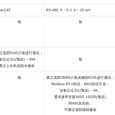
herCAT
RS-485, 0 ~ 5 V, 4 ~ 20 mV
無
無
过顶部RJ45介面进行通讯；
备位址为1(预设) ~ 999，
無
透过上位机或指令修改
無
通过顶部DB9M介面或侧面RJ45进行通讯；
Modbus-RTU协议、MKS协议可选；
设备位址为1(预设) ~ 99，
通讯速率支援9600, 19200(预设),
38400及其他，
可通过顶部旋钮修改