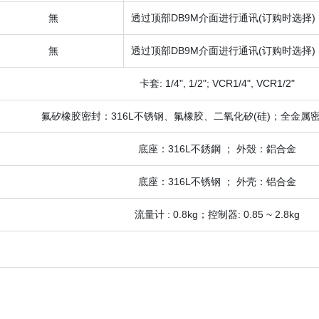
無
透过顶部DB9M介面进行通讯(订购时选择)
無
透过顶部DB9M介面进行通讯(订购时选择)
卡套: 1/4", 1/2"; VCR1/4", VCR1/2"
氟矽橡胶密封：316L不锈钢、氟橡胶、二氧化矽(硅)；全金属密
底座：316L不銹鋼 ； 外殼：鋁合金
底座：316L不锈钢 ； 外壳：铝合金
流量计 : 0.8kg；控制器: 0.85 ~ 2.8kg