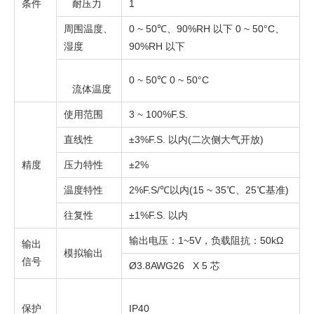
条件
耐压力
1
周围温度、
0 ~ 50℃、90%RH 以下 0 ~ 50°C、
湿度
90%RH 以下
0 ~ 50℃ 0 ~ 50°C
流体温度
使用范围
3 ~ 100%F.S.
直线性
±3%F.S. 以内(二次侧大气开放)
精度
压力特性
±2%
温度特性
2%F.S/℃以内(15 ~ 35℃、25℃基准)
往复性
±1%F.S. 以内
输出电压：1~5V，负载阻抗：50kΩ
输出
模拟输出
信号
Ø3.8AWG26 X 5 芯
保护
IP40