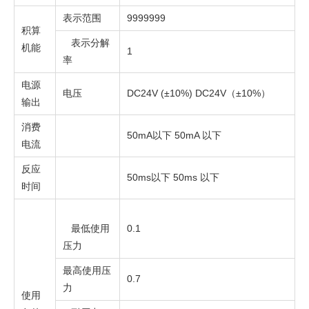
表示范围
9999999
积算
表示分解
机能
1
率
电源
电压
DC24V (±10%) DC24V（±10%）
输出
消费
50mA以下 50mA 以下
电流
反应
50ms以下 50ms 以下
时间
最低使用
0.1
压力
最高使用压
0.7
力
使用