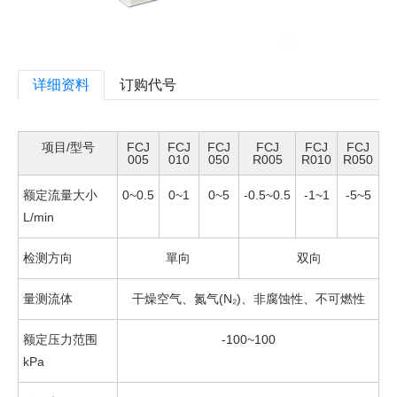
详细资料
订购代号
项目/型号
FCJ
FCJ
FCJ
FCJ
FCJ
FCJ
005
010
050
R005
R010
R050
额定流量大小
0~0.5
0~1
0~5
-0.5~0.5
-1~1
-5~5
L/min
检测方向
單向
双向
量测流体
干燥空气、氮气(N₂)、非腐蚀性、不可燃性
额定压力范围
-100~100
kPa