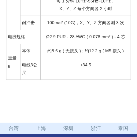
每 1 分钟 10Hz~55Hz~10Hz，
X、Y、Z 每个方向各 2 小时
耐冲击
100m/s² (10G)，X、Y、Z 方向各測 3 次
电线规格
Ø2.9 PUR - 28 AWG ( 0.078 mm² ) - 4 芯
本体
约8.6 g ( 无接头 ) ; 约12.2 g ( M5 接头 )
重量
电线3公
+34.5
g
尺
台湾
上海
深圳
浙江
泰国