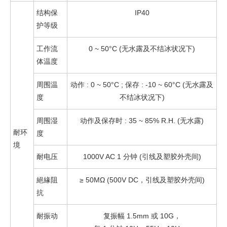
结构保
IP40
护等级
工作流
0 ~ 50°C (无水露及不结冰状况下)
体温度
周围温
动作 : 0 ~ 50°C ; 保存 : -10 ~ 60°C (无水露及
度
不结冰状况下)
周围湿
动作及保存时 : 35 ~ 85% R.H. (无水露)
耐环
度
境
耐电压
1000V AC 1 分钟 (引线及塑胶外壳间)
絕緣阻
≥ 50MΩ (500V DC，引线及塑胶外壳间)
抗
耐振动
复振幅 1.5mm 或 10G，