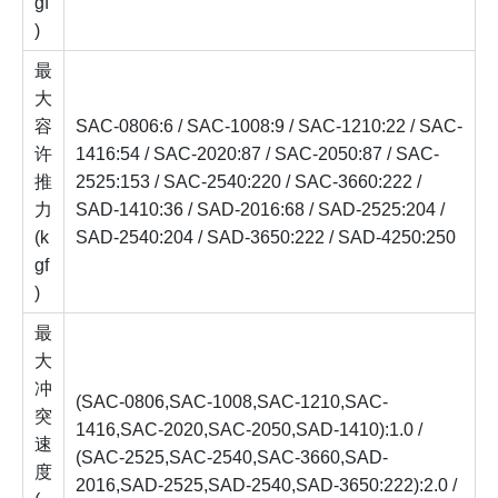
gf
)
最
大
容
SAC-0806:6 / SAC-1008:9 / SAC-1210:22 / SAC-
许
1416:54 / SAC-2020:87 / SAC-2050:87 / SAC-
推
2525:153 / SAC-2540:220 / SAC-3660:222 /
力
SAD-1410:36 / SAD-2016:68 / SAD-2525:204 /
(k
SAD-2540:204 / SAD-3650:222 / SAD-4250:250
gf
)
最
大
冲
(SAC-0806,SAC-1008,SAC-1210,SAC-
突
1416,SAC-2020,SAC-2050,SAD-1410):1.0 /
速
(SAC-2525,SAC-2540,SAC-3660,SAD-
度
2016,SAD-2525,SAD-2540,SAD-3650:222):2.0 /