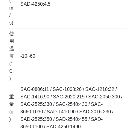
(
SAD-4250:4.5
m
/
s)
使
用
温
度
-10~60
(°
C
)
SAC-0806:11 / SAC-1008:20 / SAC-1210:32 /
重
SAC-1416:90 / SAC-2020:215 / SAC-2050:300 /
量
SAC-2525:330 / SAC-2540:430 / SAC-
(g
3660:1030 / SAD-1410:90 / SAD-2016:230 /
)
SAD-2525:350 / SAD-2540:455 / SAD-
3650:1100 / SAD-4250:1490