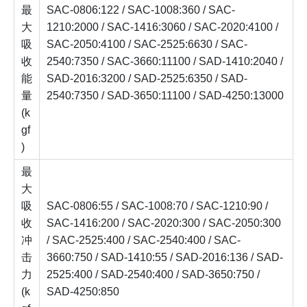
最
SAC-0806:122 / SAC-1008:360 / SAC-
大
1210:2000 / SAC-1416:3060 / SAC-2020:4100 /
吸
SAC-2050:4100 / SAC-2525:6630 / SAC-
收
2540:7350 / SAC-3660:11100 / SAD-1410:2040 /
能
SAD-2016:3200 / SAD-2525:6350 / SAD-
量
2540:7350 / SAD-3650:11100 / SAD-4250:13000
(k
gf
)
最
大
吸
SAC-0806:55 / SAC-1008:70 / SAC-1210:90 /
收
SAC-1416:200 / SAC-2020:300 / SAC-2050:300
冲
/ SAC-2525:400 / SAC-2540:400 / SAC-
击
3660:750 / SAD-1410:55 / SAD-2016:136 / SAD-
力
2525:400 / SAD-2540:400 / SAD-3650:750 /
(k
SAD-4250:850