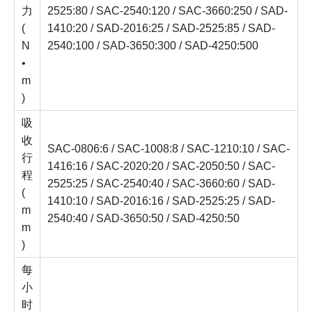
力
2525:80 / SAC-2540:120 / SAC-3660:250 / SAD-
(
1410:20 / SAD-2016:25 / SAD-2525:85 / SAD-
N
2540:100 / SAD-3650:300 / SAD-4250:500
•
m
)
吸
收
SAC-0806:6 / SAC-1008:8 / SAC-1210:10 / SAC-
行
1416:16 / SAC-2020:20 / SAC-2050:50 / SAC-
程
2525:25 / SAC-2540:40 / SAC-3660:60 / SAD-
(
1410:10 / SAD-2016:16 / SAD-2525:25 / SAD-
m
2540:40 / SAD-3650:50 / SAD-4250:50
m
)
每
小
时