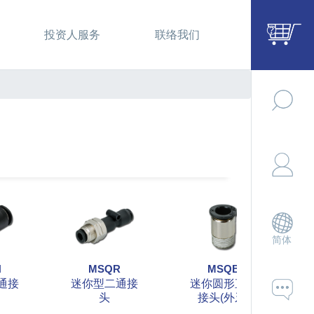
投资人服务
联络我们
简体
H
MSQR
MSQB
通接
迷你型二通接
迷你圆形直立
头
接头(外牙)