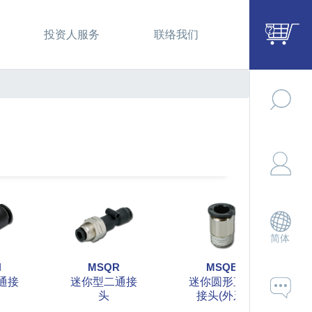
投资人服务
联络我们
简体
H
MSQR
MSQB
通接
迷你型二通接
迷你圆形直立
头
接头(外牙)