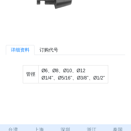
详细资料
订购代号
Ø6、Ø8、Ø10、Ø12
管徑
Ø1/4"、Ø5/16"、Ø3/8"、Ø1/2"
台湾
上海
深圳
浙江
泰国