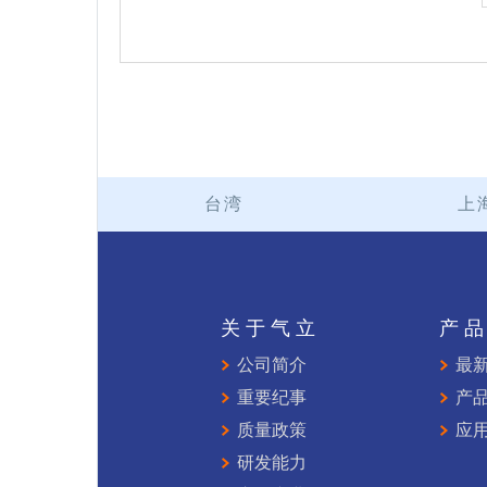
台湾
上
关于气立
产
公司简介
最
重要纪事
产
质量政策
应
研发能力