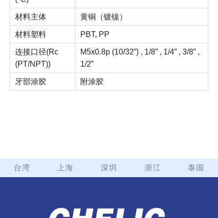
材料主体
黄铜（镀镍）
材料塑料
PBT, PP
连接口径(Rc
M5x0.8p (10/32”) , 1/8” , 1/4” , 3/8” ,
(PT/NPT))
1/2”
牙部涂胶
附涂胶
台湾
上海
深圳
浙江
泰国