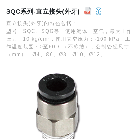
SQC系列-直立接头(外牙)
直立接头(外牙)的特色包括：
型号：SQC、SQG等，使用流体：空气，最大工作
压力：10 kg/cm²，使用真空压力：-100 kPa，工
作温度范围：0至60°C（不冻结），公制管径尺寸
（mm）：Ø4、Ø6、Ø8、Ø10、Ø12。