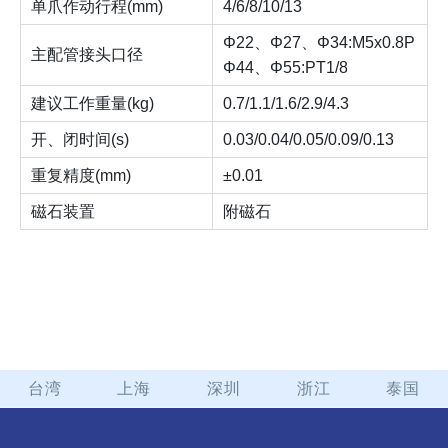
单爪作动行程(mm)
4/6/8/10/13
Φ22、Φ27、Φ34:M5x0.8P
主配管接头口径
Φ44、Φ55:PT1/8
建议工作重量(kg)
0.7/1.1/1.6/2.9/4.3
开、闭时间(s)
0.03/0.04/0.05/0.09/0.13
重复精度(mm)
±0.01
磁石装置
附磁石
台湾
上海
深圳
浙江
泰国