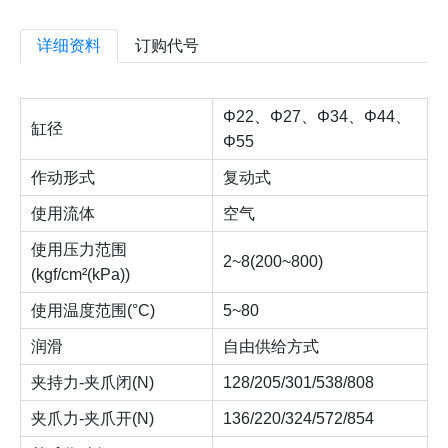
详细资料
订购代号
Φ22、Φ27、Φ34、Φ44、
缸径
Φ55
作动形式
复动式
使用流体
空气
使用压力范围
2~8(200~800)
(kgf/cm²(kPa))
使用温度范围(°C)
5~80
润滑
自由供给方式
夹持力-夹爪闭(N)
128/205/301/538/808
夹爪力-夹爪开(N)
136/220/324/572/854