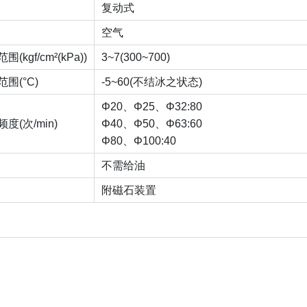
复动式
空气
kgf/cm²(kPa))
3~7(300~700)
围(°C)
-5~60(不结冰之状态)
Φ20、Φ25、Φ32:80
度(次/min)
Φ40、Φ50、Φ63:60
Φ80、Φ100:40
不需给油
附磁石装置