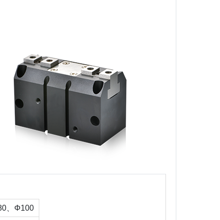
0、Φ100