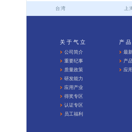
台湾
上
关于气立
产
公司简介
最
重要纪事
产
质量政策
应
研发能力
应用产业
得奖专区
认证专区
员工福利