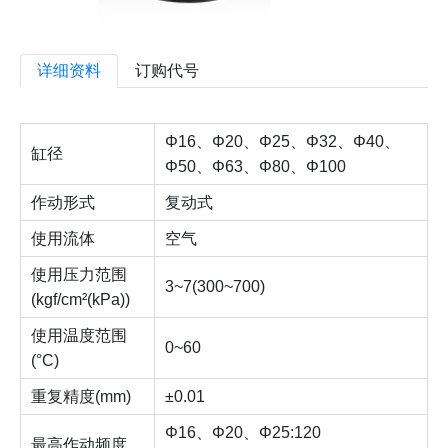
详细资料
订购代号
Φ16、Φ20、Φ25、Φ32、Φ40、
缸径
Φ50、Φ63、Φ80、Φ100
作动形式
复动式
使用流体
空气
使用压力范围
3~7(300~700)
(kgf/cm²(kPa))
使用温度范围
0~60
(°C)
重复精度(mm)
±0.01
Φ16、Φ20、Φ25:120
最高作动频度