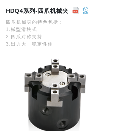
HDQ4系列-四爪机械夹
四爪机械夹的特色包括：
1.械型滑块式
2.四爪对称夹持
3.出力大，稳定性佳