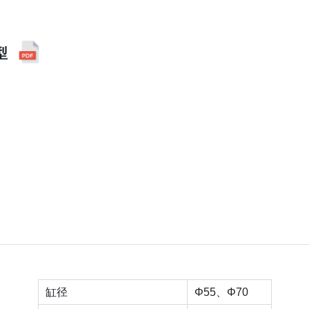
型
缸径
Φ55、Φ70