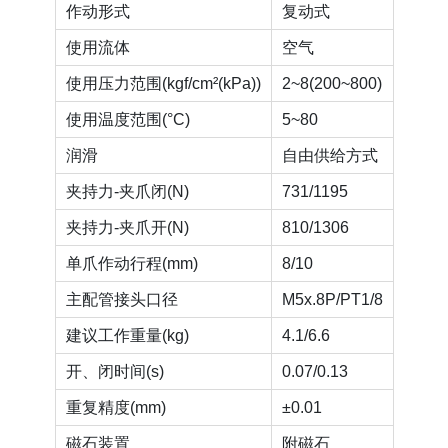
作动形式
复动式
使用流体
空气
使用压力范围(kgf/cm²(kPa))
2~8(200~800)
使用温度范围(°C)
5~80
润滑
自由供给方式
夹持力-夹爪闭(N)
731/1195
夹持力-夹爪开(N)
810/1306
单爪作动行程(mm)
8/10
主配管接头口径
M5x.8P/PT1/8
建议工作重量(kg)
4.1/6.6
开、闭时间(s)
0.07/0.13
重复精度(mm)
±0.01
磁石装置
附磁石