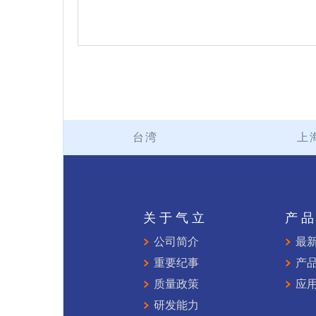
台湾
上
关于气立
产
公司简介
最
重要纪事
产
质量政策
应
研发能力