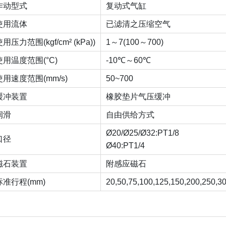
作动型式
复动式气缸
使用流体
已滤清之压缩空气
用压力范围(kgf/cm² (kPa))
1～7(100～700)
使用温度范围(°C)
-10℃～60℃
使用速度范围(mm/s)
50~700
缓冲装置
橡胶垫片气压缓冲
润滑
自由供给方式
Ø20/Ø25/Ø32:PT1/8
口径
Ø40:PT1/4
磁石装置
附感应磁石
标准行程(mm)
20,50,75,100,125,150,200,250,3