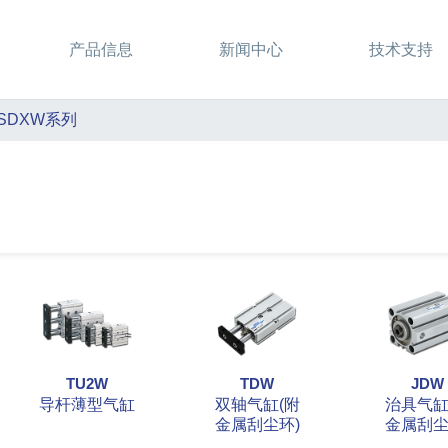
产品信息
新闻中心
技术支持
SDXW系列
TU2W
TDW
JDW
导杆薄型气缸
双轴气缸(附
治具气缸
金属刮尘环)
金属刮尘