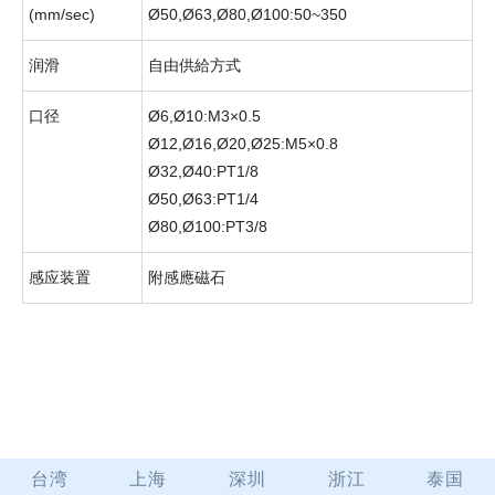
(mm/sec)
Ø50,Ø63,Ø80,Ø100:50~350
润滑
自由供給方式
口径
Ø6,Ø10:M3×0.5
Ø12,Ø16,Ø20,Ø25:M5×0.8
Ø32,Ø40:PT1/8
Ø50,Ø63:PT1/4
Ø80,Ø100:PT3/8
感应装置
附感應磁石
台湾
上海
深圳
浙江
泰国