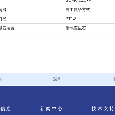
GC-40:10.5xP
润滑
自由供给方式
口径
PT1/8
磁石装置
附感应磁石
海
深圳
品信息
新闻中心
技术支